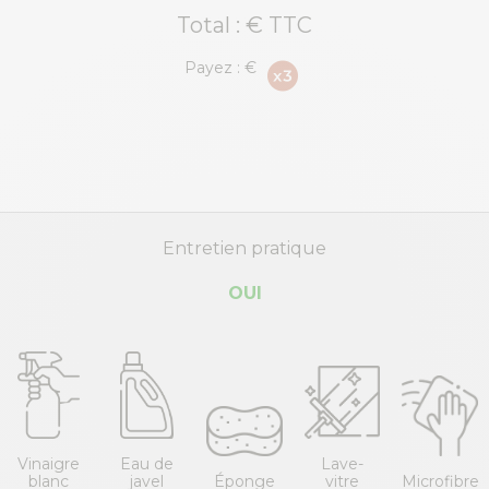
Total :
€ TTC
Payez :
€
Entretien pratique
OUI
Vinaigre
Eau de
Lave-
blanc
javel
Éponge
vitre
Microfibre