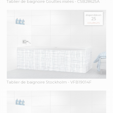
Tablier de baignoire Gouttes irisées
- CSB28625A
disponible en
25
couleurs
Tablier de baignoire Stockholm
- VFB19014F