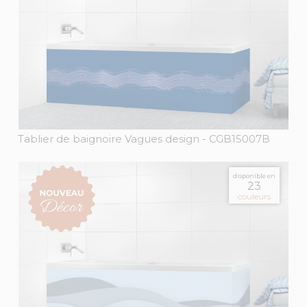
Tablier de baignoire Vagues design
- CGB15007B
disponible en
23
couleurs