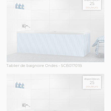
25
couleurs
Tablier de baignoire Ondes
- SCB01701B
disponible en
25
couleurs