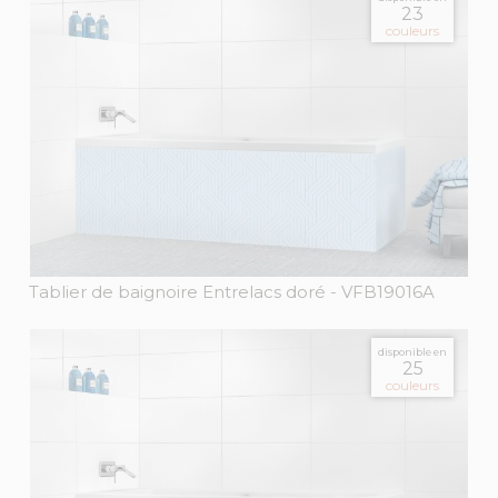
23
couleurs
Tablier de baignoire Entrelacs doré
- VFB19016A
disponible en
25
couleurs