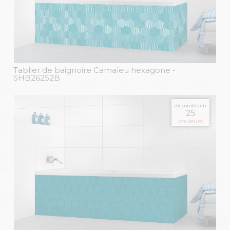
Tablier de baignoire Camaïeu hexagone
-
SHB26252B
disponible en
25
couleurs