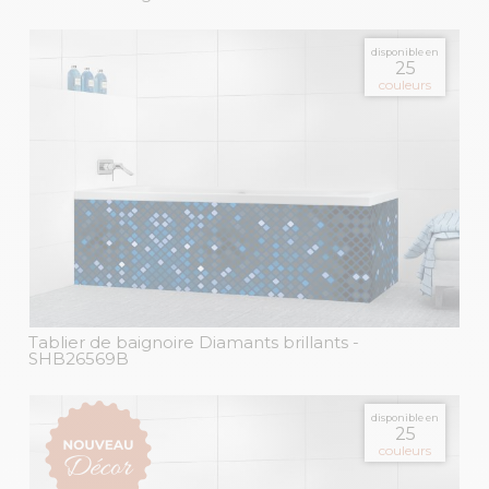
disponible en
25
couleurs
Tablier de baignoire Diamants brillants
-
SHB26569B
disponible en
25
couleurs