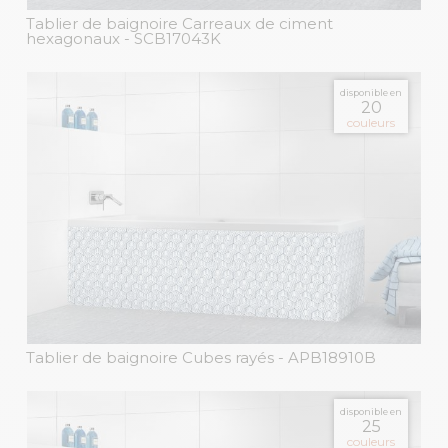
Tablier de baignoire Carreaux de ciment
hexagonaux
- SCB17043K
disponible en
20
couleurs
Tablier de baignoire Cubes rayés
- APB18910B
disponible en
25
couleurs