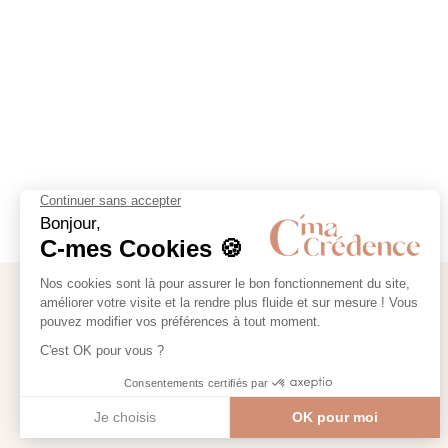
BESOIN D'AIDE ?
CONTACT
Tél
+33 (0)9 80 40 52 31
Du lundi au vendredi de 9:00 à 12:30 et de 14:00 à 17:30
Courriel :
serviceclient@c-macredence.com