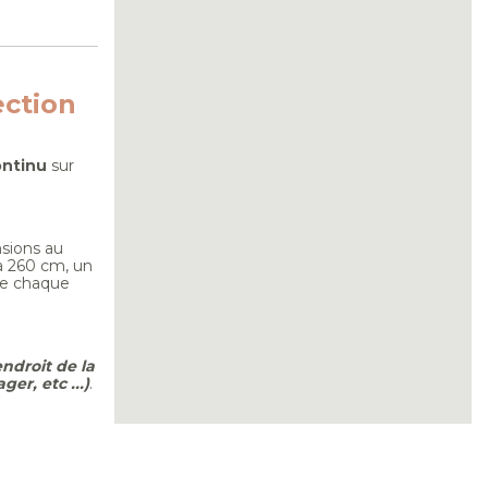
ection
ontinu
sur
nsions au
à 260 cm, un
 de chaque
ndroit de la
er, etc ...)
.