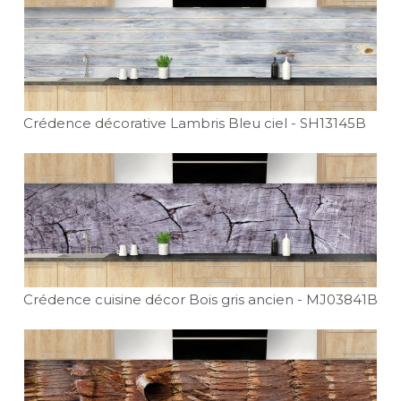
Crédence décorative Lambris Bleu ciel
- SH13145B
Crédence cuisine décor Bois gris ancien
- MJ03841B