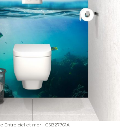
e Entre ciel et mer
- CSB27761A