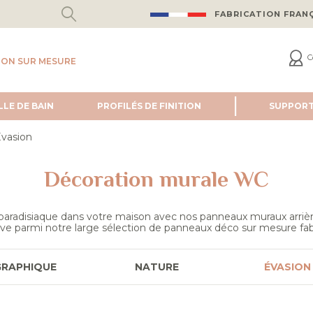
FABRICATION FRAN
C
ION SUR MESURE
LLE DE BAIN
PROFILÉS DE FINITION
SUPPOR
vasion
Décoration murale WC
 paradisiaque dans votre maison avec nos panneaux muraux arriè
êve parmi notre large sélection de panneaux déco sur mesure fab
GRAPHIQUE
NATURE
ÉVASION