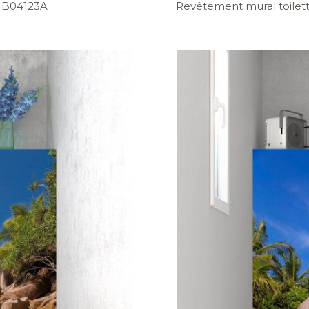
JB04123A
Revêtement mural toilette