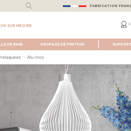
FABRICATION FRAN
C
ION SUR MESURE
LLE DE BAIN
PROFILÉS DE FINITION
SUPPOR
relaquees
Alu-Inox