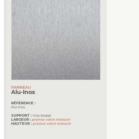
PANNEAU
Alu-Inox
RÉFÉRENCE :
Alu-Inox
SUPPORT :
inox brossé
LARGEUR :
prenez votre mesure
HAUTEUR :
prenez votre mesure