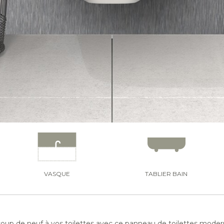
VASQUE
TABLIER BAIN
up de neuf à vos toilettes avec ce panneau de toilettes modern