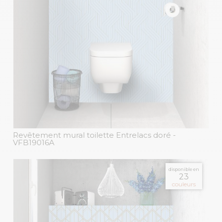
Revêtement mural toilette Entrelacs doré
-
VFB19016A
disponible en
23
couleurs