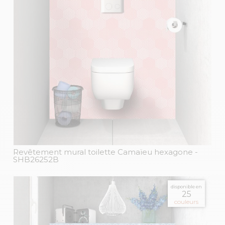
Revêtement mural toilette Camaïeu hexagone
-
SHB26252B
disponible en
25
couleurs