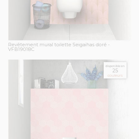
Revêtement mural toilette Seigaihas doré
-
VFB19018C
disponible en
25
couleurs