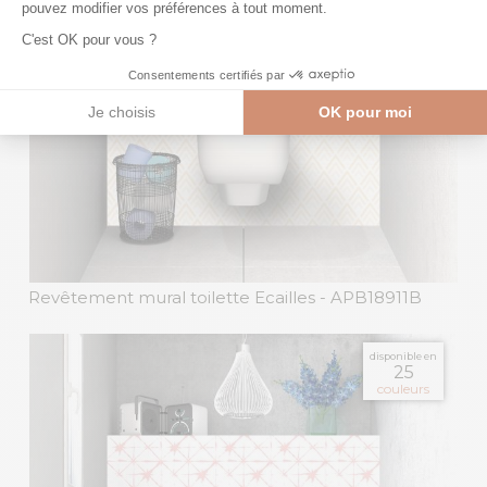
Revêtement mural toilette Ecailles
- APB18911B
disponible en
25
couleurs