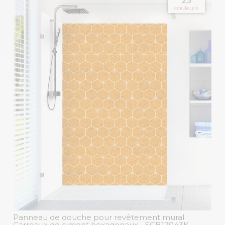
25
couleurs
Panneau de douche pour revêtement mural
Carreaux de ciment hexagonaux
- SCB17043K