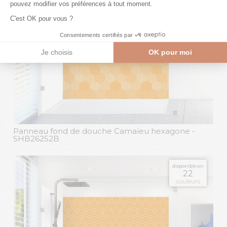
Panneau fond de douche Camaïeu hexagone
-
SHB26252B
disponible en
22
couleurs