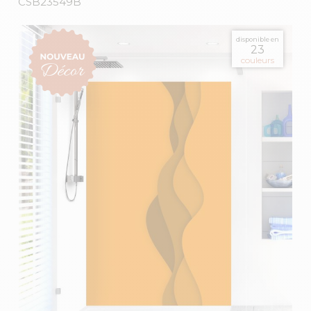
CSB23549B
disponible en
23
couleurs