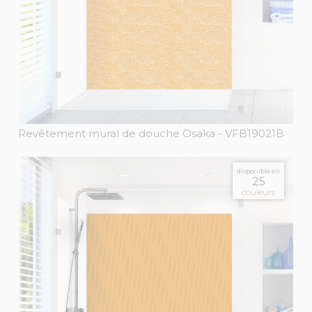
Revêtement mural de douche Osaka
- VFB19021B
disponible en
25
couleurs