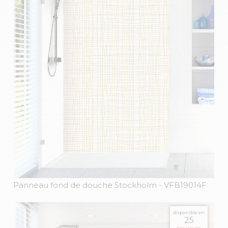
Panneau fond de douche Stockholm
- VFB19014F
disponible en
25
couleurs