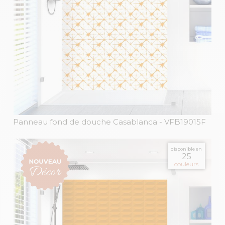
Panneau fond de douche Casablanca
- VFB19015F
disponible en
25
couleurs