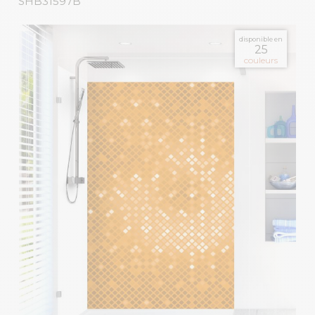
SHB31597B
disponible en
25
couleurs