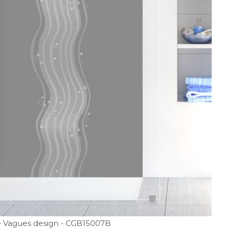
 Vagues design
- CGB15007B