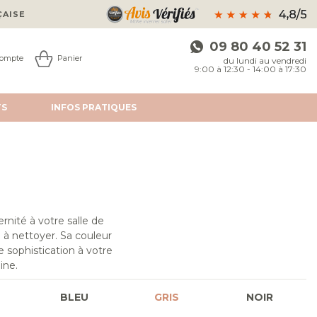
ÇAISE
09 80 40 52 31
ompte
Panier
du lundi au vendredi
9:00 à 12:30 - 14:00 à 17:30
TS
INFOS
PRATIQUES
nité à votre salle de
le à nettoyer. Sa couleur
 sophistication à votre
ine.
BLEU
GRIS
NOIR