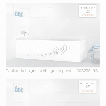
disponible en
25
couleurs
Tablier de baignoire Nuage de points
- CSB23549B
disponible en
25
couleurs