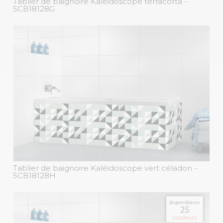
Tablier de baignoire Kaléidoscope terracotta
-
SCB18128G
Tablier de baignoire Kaléidoscope vert céladon
-
SCB18128H
disponible en
25
couleurs