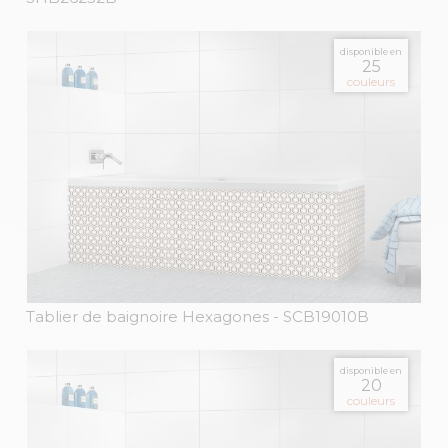
disponible en
25
couleurs
Tablier de baignoire Hexagones
- SCB19010B
disponible en
20
couleurs