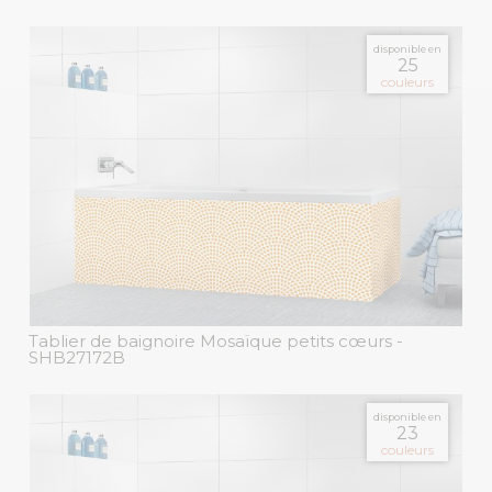
disponible en
25
couleurs
Tablier de baignoire Mosaïque petits cœurs
-
SHB27172B
disponible en
23
couleurs