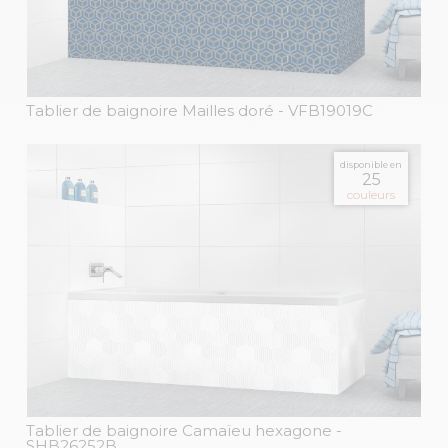
Tablier de baignoire Mailles doré
- VFB19019C
disponible en
25
couleurs
Tablier de baignoire Camaïeu hexagone
-
SHB26252B