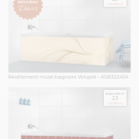
couleurs
Revêtement mural baignoire Volupté
- ASB32245A
disponible en
23
couleurs