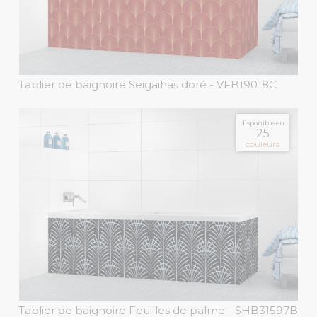
Tablier de baignoire Seigaihas doré
- VFB19018C
disponible en
25
couleurs
Tablier de baignoire Feuilles de palme
- SHB31597B