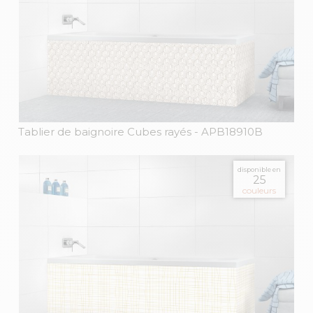
Tablier de baignoire Cubes rayés
- APB18910B
disponible en
25
couleurs