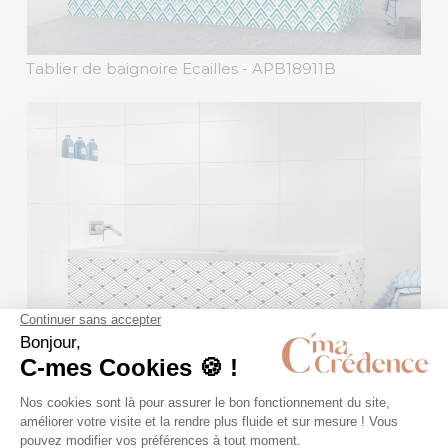
Tablier de baignoire Ecailles
- APB18911B
Tablier de baignoire Kyoto Bleu
- VFB19022T