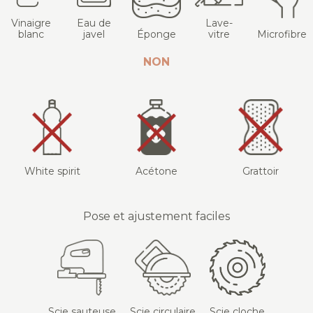
Vinaigre
Eau de
Lave-
blanc
javel
Éponge
vitre
Microfibre
NON
White spirit
Acétone
Grattoir
Pose et ajustement faciles
Scie sauteuse
Scie circulaire
Scie cloche