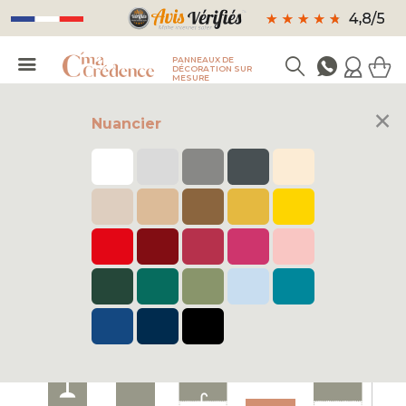
PANNEAUX DE
DÉCORATION SUR
MESURE
×
Nuancier