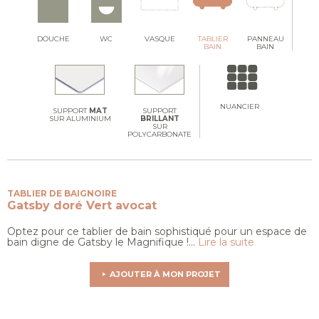
DOUCHE
WC
VASQUE
TABLIER
PANNEAU
BAIN
BAIN
NUANCIER
SUPPORT
MAT
SUPPORT
SUR ALUMINIUM
BRILLANT
SUR
POLYCARBONATE
TABLIER DE BAIGNOIRE
Gatsby doré
Vert avocat
Optez pour ce tablier de bain sophistiqué pour un espace de
bain digne de Gatsby le Magnifique !...
Lire la suite
AJOUTER À MON PROJET