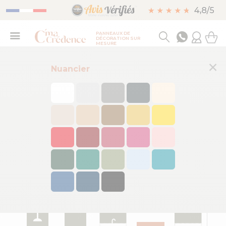
PANNEAUX DE
DÉCORATION SUR
MESURE
×
Nuancier