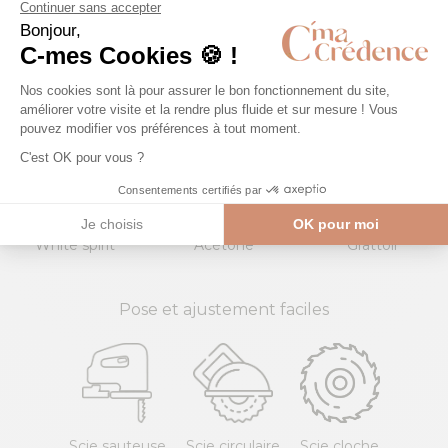
Vinaigre
Eau de
Lave-
blanc
javel
Éponge
vitre
Microfibre
NON
White spirit
Acétone
Grattoir
Pose et ajustement faciles
Scie sauteuse
Scie circulaire
Scie cloche