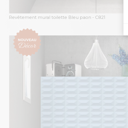
Revêtement mural toilette Bleu paon
- C821