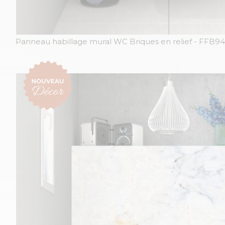
Panneau habillage mural WC Briques en relief
- FFB9