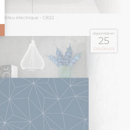
e Bleu électrique
- C822
disponible en
25
couleurs