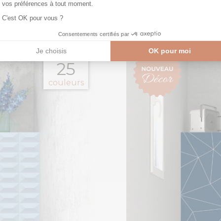
Revêtement mural toilett
disponible en
25
couleurs