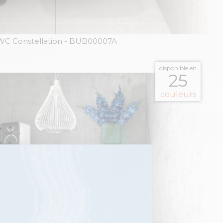
C Constellation
- BUB00007A
disponible en
25
couleurs