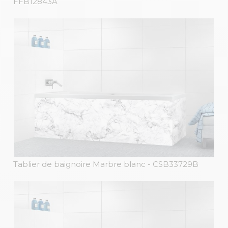
FFB12843A
Tablier de baignoire Marbre blanc
- CSB33729B