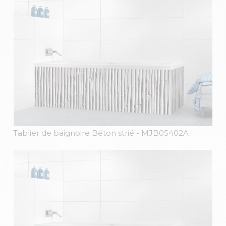
Tablier de baignoire Béton strié
- MJB05402A