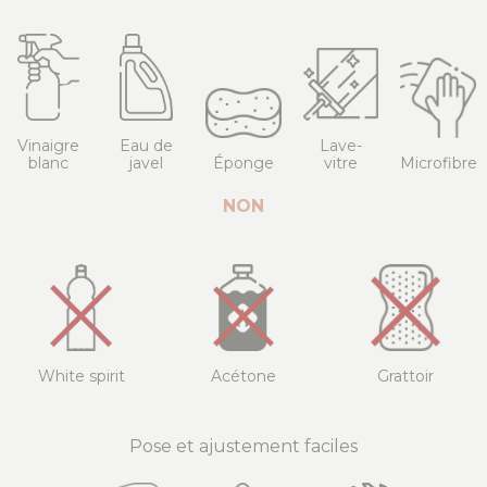
Vinaigre
Eau de
Lave-
blanc
javel
Éponge
vitre
Microfibre
NON
White spirit
Acétone
Grattoir
Pose et ajustement faciles