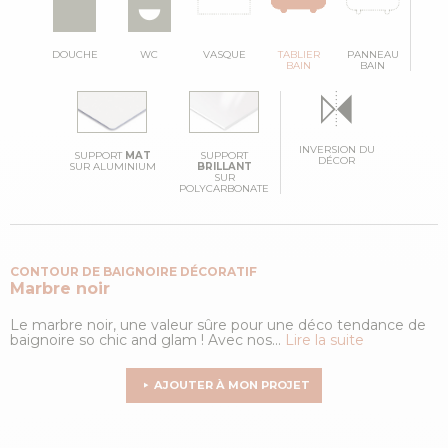
DOUCHE
WC
VASQUE
TABLIER
PANNEAU
BAIN
BAIN
INVERSION DU
SUPPORT
MAT
SUPPORT
DÉCOR
SUR ALUMINIUM
BRILLANT
SUR
POLYCARBONATE
CONTOUR DE BAIGNOIRE DÉCORATIF
Marbre noir
Le marbre noir, une valeur sûre pour une déco tendance de
baignoire so chic and glam ! Avec nos...
Lire la suite
AJOUTER À MON PROJET