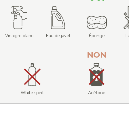
Vinaigre blanc
Eau de javel
Éponge
L
NON
White spirit
Acétone