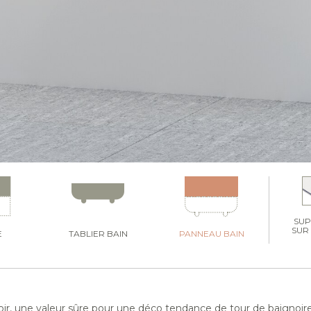
SU
SUR
E
TABLIER BAIN
PANNEAU BAIN
ir, une valeur sûre pour une déco tendance de tour de baignoire