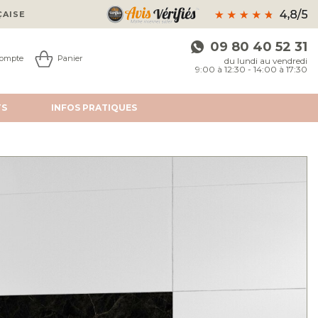
ÇAISE
09 80 40 52 31
ompte
Panier
du lundi au vendredi
9:00 à 12:30 - 14:00 à 17:30
TS
INFOS
PRATIQUES