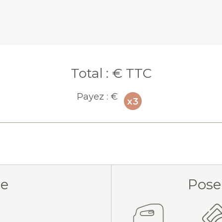
Total :
€ TTC
Payez :
€
ue
Pose