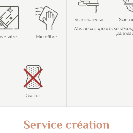
Scie sauteuse
Scie ci
Nos deux supports se décou
panneau
ave-vitre
Microfibre
Grattoir
Service création