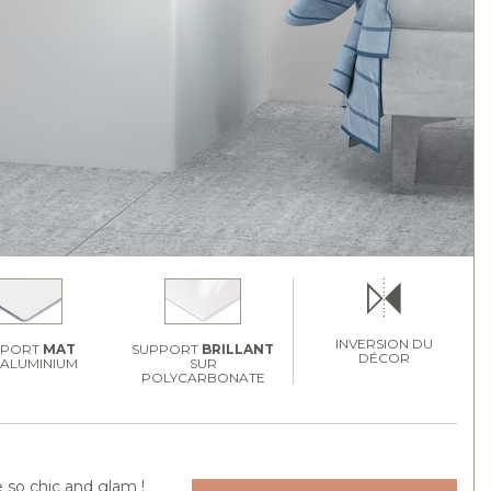
INVERSION DU
PPORT
MAT
SUPPORT
BRILLANT
DÉCOR
 ALUMINIUM
SUR
POLYCARBONATE
 so chic and glam !