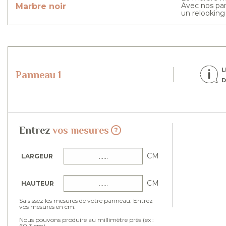
Avec nos pan
Marbre noir
un relooking 
L
Panneau 1
D
Entrez
vos mesures
CM
LARGEUR
CM
HAUTEUR
Saisissez les mesures de votre panneau. Entrez
vos mesures en cm.
Nous pouvons produire au millimètre près (ex :
60.3 cm).