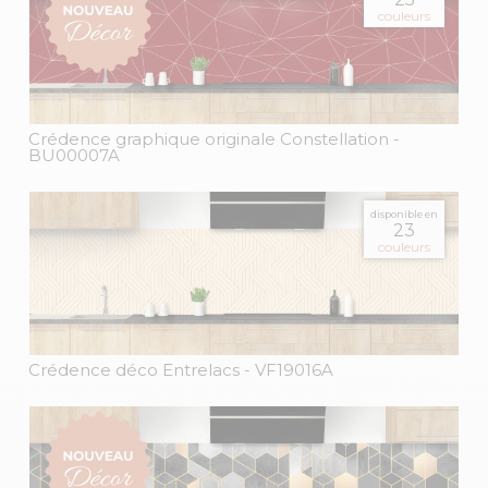
couleurs
Crédence graphique originale Constellation
-
BU00007A
disponible en
23
couleurs
Crédence déco Entrelacs
- VF19016A