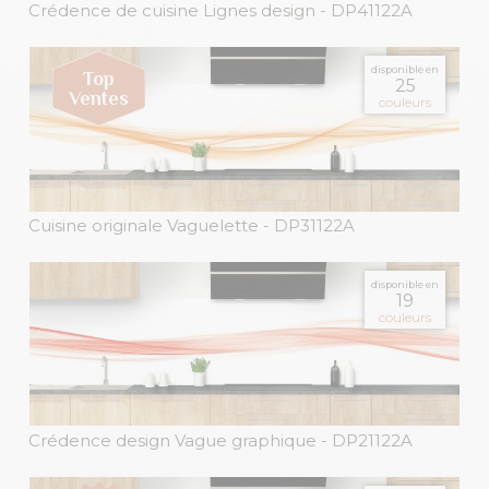
Crédence de cuisine Lignes design
- DP41122A
disponible en
25
couleurs
Cuisine originale Vaguelette
- DP31122A
disponible en
19
couleurs
Crédence design Vague graphique
- DP21122A