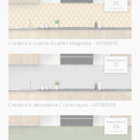
25
couleurs
Crédence cuisine Ecailles Magnolia
- AP18911B
disponible en
21
couleurs
Crédence décorative Cubes rayés
- AP18910B
disponible en
24
couleurs