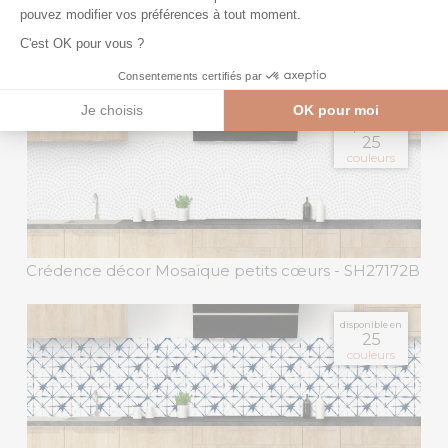
Crédence abstraite Ligne abstraite nude
-
ML22102A
disponible en
25
couleurs
Crédence décor Mosaïque petits cœurs
- SH27172B
disponible en
25
couleurs