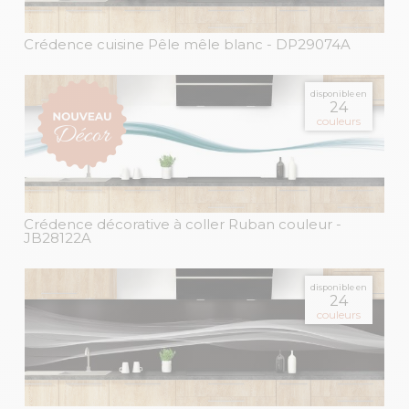
Crédence cuisine Pêle mêle blanc
- DP29074A
disponible en
24
couleurs
Crédence décorative à coller Ruban couleur
-
JB28122A
disponible en
24
couleurs