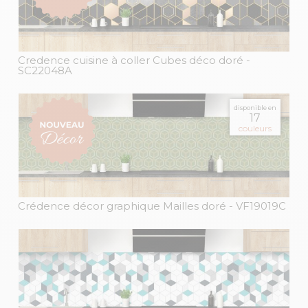
Credence cuisine à coller Cubes déco doré
-
SC22048A
disponible en
17
couleurs
Crédence décor graphique Mailles doré
- VF19019C