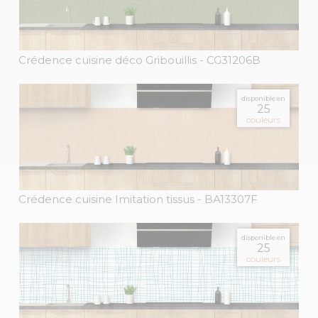
Crédence cuisine déco Gribouillis
- CG31206B
disponible en
25
couleurs
Crédence cuisine Imitation tissus
- BA13307F
disponible en
25
couleurs