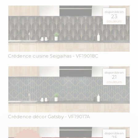
disponible en
23
couleurs
Crédence cuisine Seigaihas
- VF19018C
disponible en
21
couleurs
Crédence décor Gatsby
- VF19017A
disponible en
25