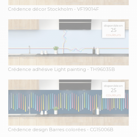
Crédence décor Stockholm
- VF19014F
disponible en
25
couleurs
Crédence adhésive Light painting
- TH96035B
disponible en
25
couleurs
Crédence design Barres colorées
- CG15006B