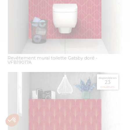
Revêtement mural toilette Gatsby doré
-
VFB19017A
disponible en
23
couleurs