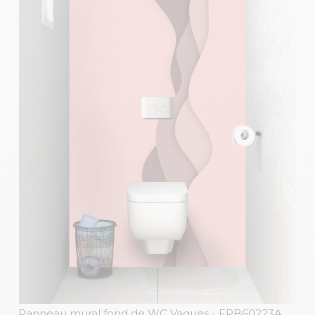
Panneau mural fond de WC Vagues
- FPB60223A