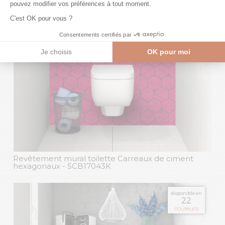
Revêtement mural toilette Carreaux de ciment
hexagonaux
- SCB17043K
disponible en
22
couleurs