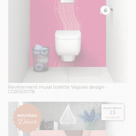
Revêtement mural toilette Vagues design
-
CGB15007B
disponible en
23
couleurs