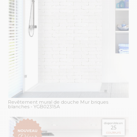
Revêtement mural de douche Mur briques
blanches
- YGB02315A
disponible en
25
couleurs