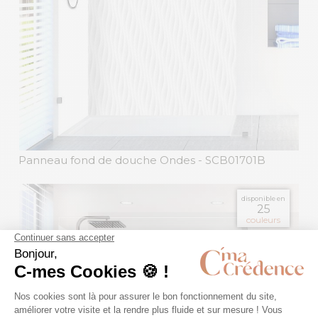
Panneau fond de douche Ondes
- SCB01701B
disponible en
25
couleurs