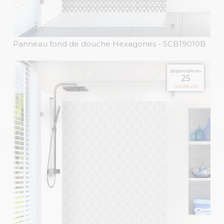
Panneau fond de douche Hexagones
- SCB19010B
disponible en
25
couleurs