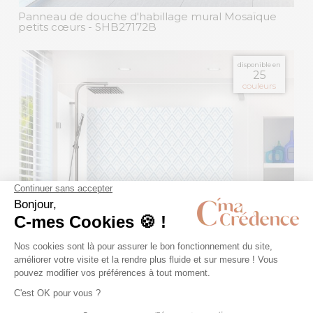
Panneau de douche d'habillage mural Mosaïque
petits cœurs
- SHB27172B
disponible en
25
couleurs