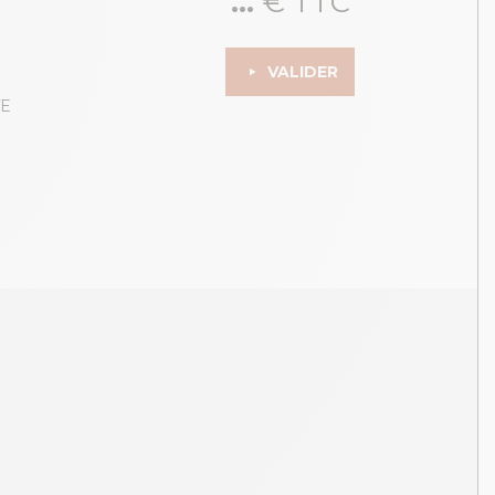
...
€ TTC
VALIDER
TE