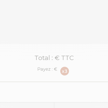
Total :
€ TTC
Payez :
€