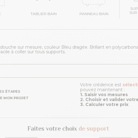
SU
SUR
E
TABLIER BAIN
PANNEAU BAIN
ouche sur mesure, couleur Bleu dragée. Brillant en polycarbon
cile à coller sur tous supports.
Votre crédence est
sélec
pouvez maintenant :
ES ÉTAPES
1. Saisir vos mesures
E MON PROJET
2. Choisir et valider vot
3. Calculer votre prix
Faites votre choix
de support