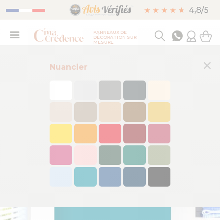
PANNEAUX DE
DÉCORATION SUR
MESURE
×
Nuancier