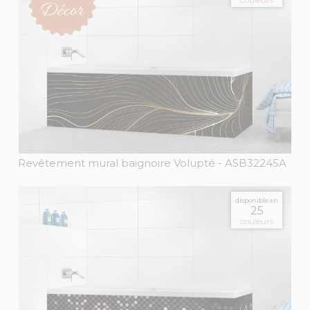
Revêtement mural baignoire Volupté
- ASB32245A
disponible en
25
couleurs