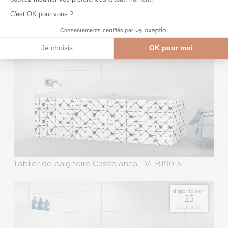
hexagonaux
- SCB17043K
disponible en
25
couleurs
Tablier de baignoire Casablanca
- VFB19015F
disponible en
25
couleurs