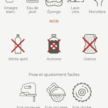
Vinaigre
Eau de
Lave-
blanc
javel
Éponge
vitre
Microfibre
NON
White spirit
Acétone
Grattoir
Pose et ajustement faciles
Scie sauteuse
Scie circulaire
Scie cloche