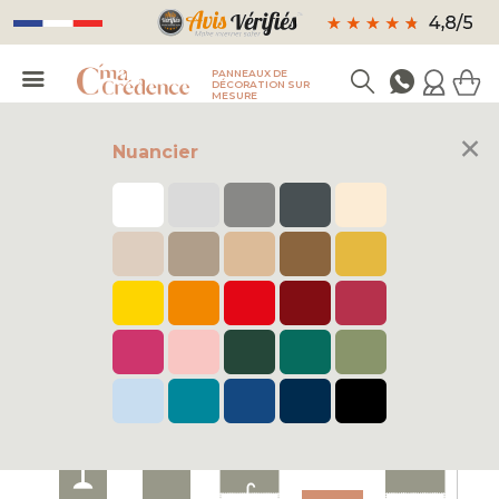
PANNEAUX DE
DÉCORATION SUR
MESURE
×
Nuancier