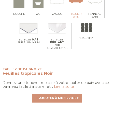
DOUCHE
WC
VASQUE
TABLIER
PANNEAU
BAIN
BAIN
NUANCIER
SUPPORT
MAT
SUPPORT
SUR ALUMINIUM
BRILLANT
SUR
POLYCARBONATE
TABLIER DE BAIGNOIRE
Feuilles tropicales
Noir
Donnez une touche tropicale à votre tablier de bain avec ce
panneau facile à installer et...
Lire la suite
AJOUTER À MON PROJET