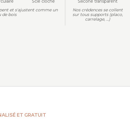
rculaire
Scie cloche
Silicone transparent
pent et s'ajustent comme un
Nos crédences se collent
 de bois
sur tous supports (placo,
carrelage, ...)
ALISÉ ET GRATUIT