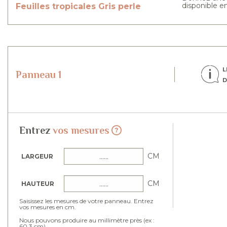
disponible e
Feuilles tropicales
Gris perle
L
Panneau 1
D
Entrez
vos mesures
CM
LARGEUR
CM
HAUTEUR
Saisissez les mesures de votre panneau. Entrez
vos mesures en cm.
Nous pouvons produire au millimètre près (ex :
60.3 cm).