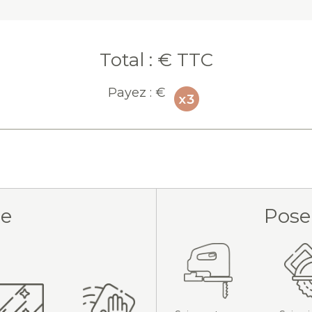
Total :
€ TTC
Payez :
€
ue
Pose