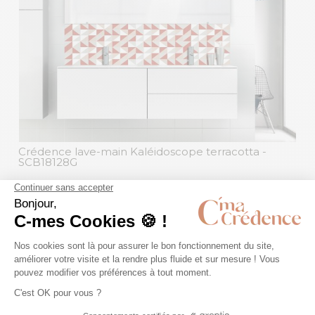
Crédence lave-main Kaléidoscope terracotta
-
SCB18128G
disponible en
20
couleurs