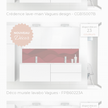
Crédence lave-main Vagues design
- CGB15007B
disponible en
23
couleurs
Déco murale lavabo Vagues
- FPB60223A
disponible en