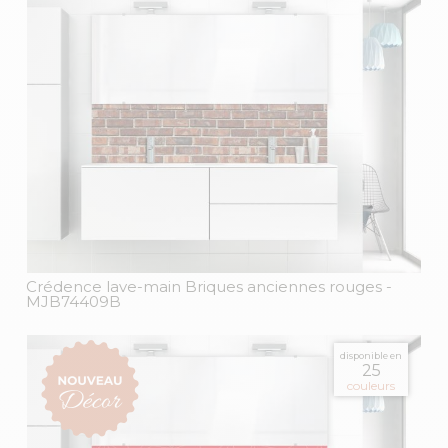
Crédence lave-main Briques anciennes rouges
-
MJB74409B
disponible en
25
couleurs