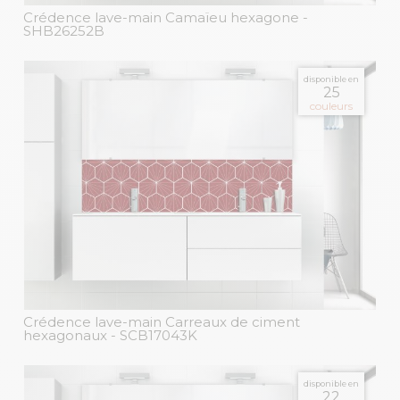
Crédence lave-main Camaïeu hexagone
-
SHB26252B
disponible en
25
couleurs
Crédence lave-main Carreaux de ciment
hexagonaux
- SCB17043K
disponible en
22