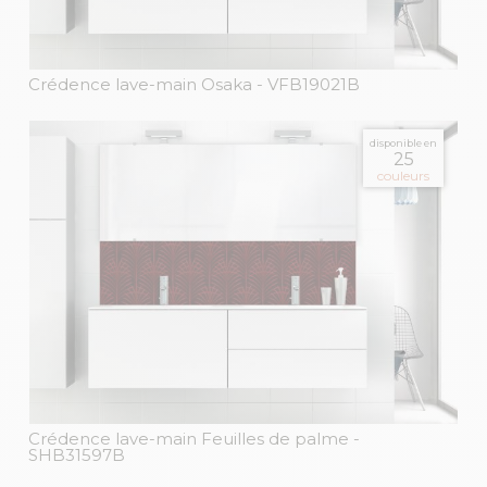
Crédence lave-main Osaka
- VFB19021B
disponible en
25
couleurs
Crédence lave-main Feuilles de palme
-
SHB31597B