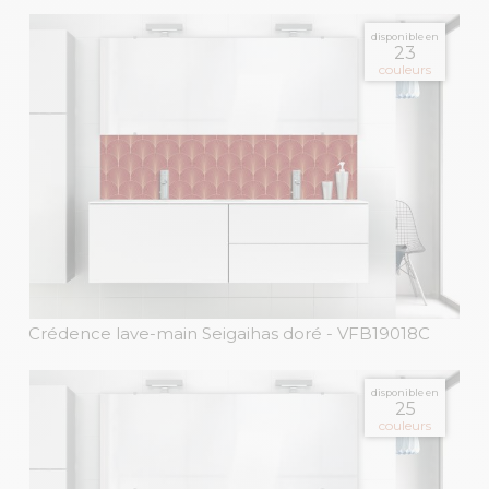
disponible en
23
couleurs
Crédence lave-main Seigaihas doré
- VFB19018C
disponible en
25
couleurs