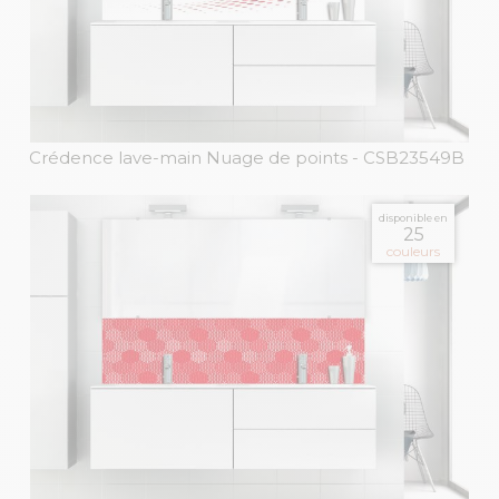
Crédence lave-main Nuage de points
- CSB23549B
disponible en
25
couleurs