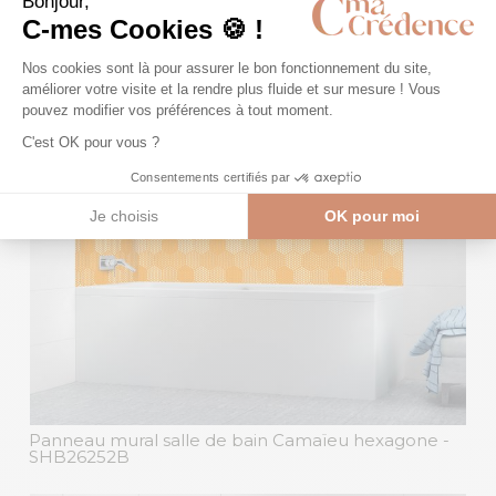
Revêtement mural baignoire graphique
Constellation
- BUB00007A
disponible en
25
couleurs
Panneau mural salle de bain Camaïeu hexagone
-
SHB26252B