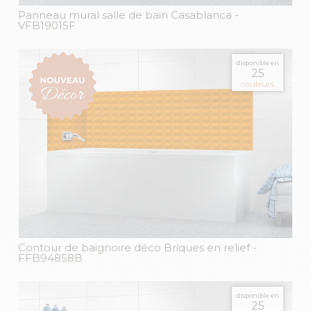
Panneau mural salle de bain Casablanca
-
VFB19015F
disponible en
25
couleurs
Contour de baignoire déco Briques en relief
-
FFB94858B
disponible en
25