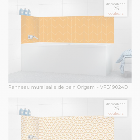
disponible en
25
couleurs
Panneau mural salle de bain Origami
- VFB19024D
disponible en
25
couleurs