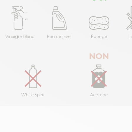
Vinaigre blanc
Eau de javel
Éponge
L
NON
White spirit
Acétone