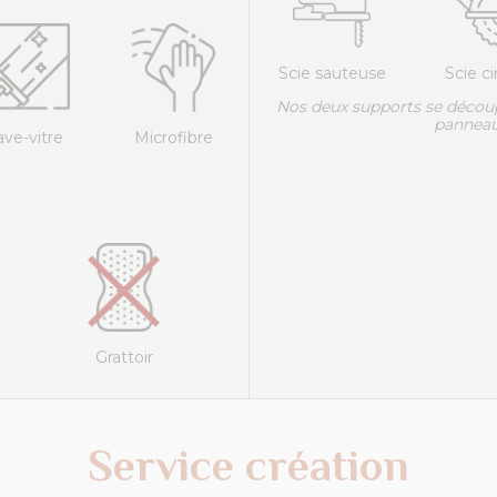
Scie sauteuse
Scie ci
Nos deux supports se décou
panneau
ave-vitre
Microfibre
Grattoir
Service création