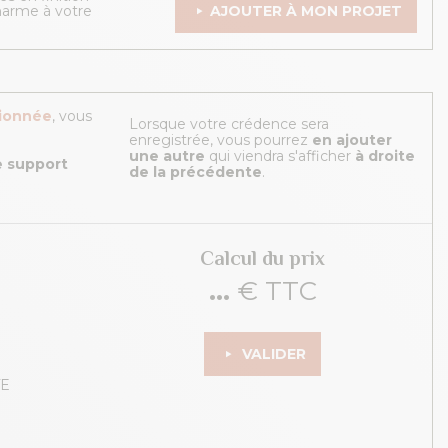
harme à votre
AJOUTER À MON PROJET
tionnée
, vous
Lorsque votre crédence sera
enregistrée, vous pourrez
en ajouter
une autre
qui viendra s'afficher
à droite
re support
de la précédente
.
Calcul du prix
...
€ TTC
VALIDER
TE