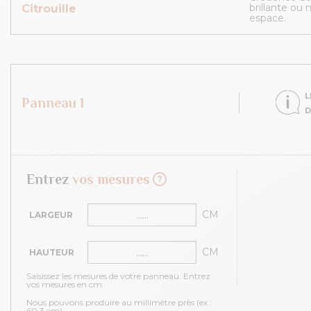
brillante ou
Citrouille
espace.
L
Panneau 1
D
Entrez
vos mesures
CM
LARGEUR
CM
HAUTEUR
Saisissez les mesures de votre panneau. Entrez
vos mesures en cm.
Nous pouvons produire au millimètre près (ex :
60.3 cm).