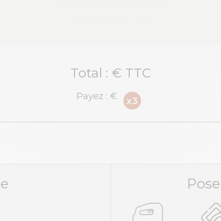
Total :
€ TTC
Payez :
€
ue
Pose