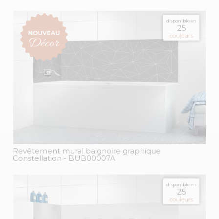
disponible en
25
couleurs
Revêtement mural baignoire graphique
Constellation
- BUB00007A
disponible en
25
couleurs