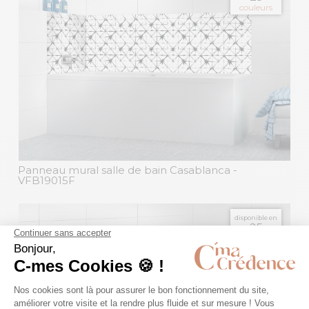
couleurs
Panneau mural salle de bain Casablanca
-
VFB19015F
disponible en
25
couleurs