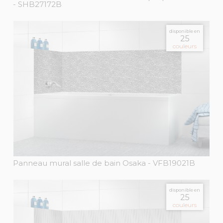
- SHB27172B
disponible en
25
couleurs
Panneau mural salle de bain Osaka
- VFB19021B
disponible en
25
couleurs