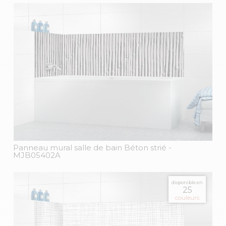
Panneau mural salle de bain Béton strié
-
MJB05402A
disponible en
25
couleurs