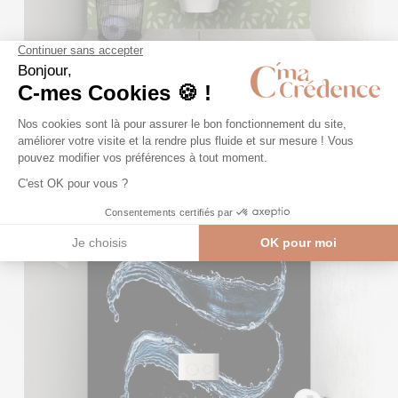
Revêtement mural toilette Rideau de feuilles
-
SHB21975B