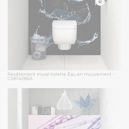
Revêtement mural toilette Eau en mouvement
-
CSB14286A