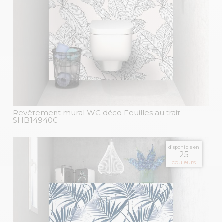
Revêtement mural WC déco Feuilles au trait
-
SHB14940C
disponible en
25
couleurs