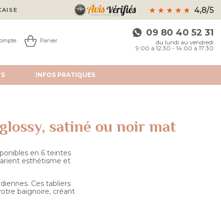
ÇAISE
09 80 40 52 31
ompte
Panier
du lundi au vendredi
9:00 à 12:30 - 14:00 à 17:30
TS
INFOS
PRATIQUES
glossy, satiné ou noir mat
ponibles en 6 teintes
marient esthétisme et
diennes. Ces tabliers
otre baignoire, créant