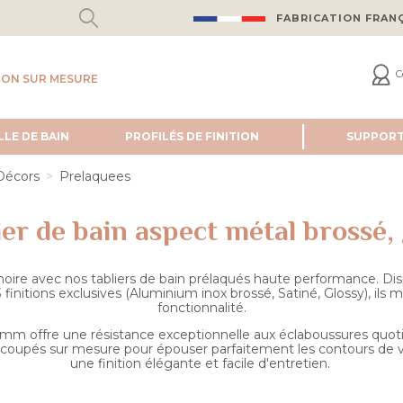
FABRICATION FRAN
C
ION SUR MESURE
LLE DE BAIN
PROFILÉS DE FINITION
SUPPOR
Décors
Prelaquees
r de bain aspect métal brossé, 
oire avec nos tabliers de bain prélaqués haute performance. Dis
finitions exclusives (Aluminium inox brossé, Satiné, Glossy), ils 
fonctionnalité.
mm offre une résistance exceptionnelle aux éclaboussures quoti
coupés sur mesure pour épouser parfaitement les contours de v
une finition élégante et facile d'entretien.