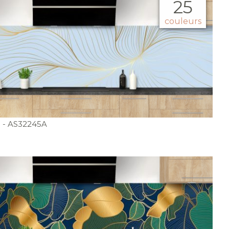
25
couleurs
é
- AS32245A