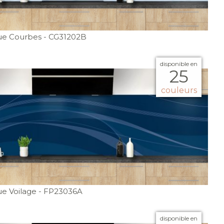
ue Courbes
- CG31202B
disponible en
25
couleurs
e Voilage
- FP23036A
disponible en