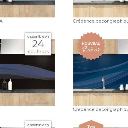
4A
Crédence decor graphiq
disponible en
24
couleurs
Crédence décor graphiqu
disponible en