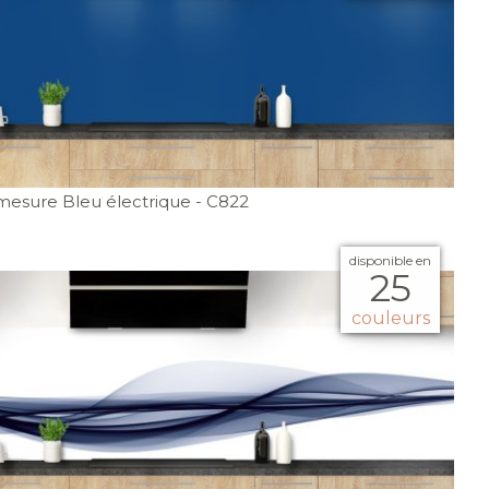
mesure Bleu électrique
- C822
disponible en
25
couleurs