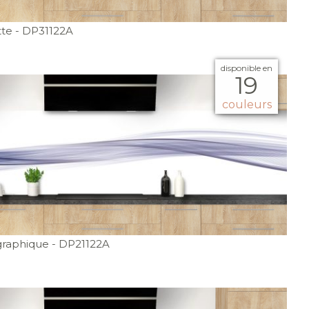
tte
- DP31122A
disponible en
19
couleurs
graphique
- DP21122A