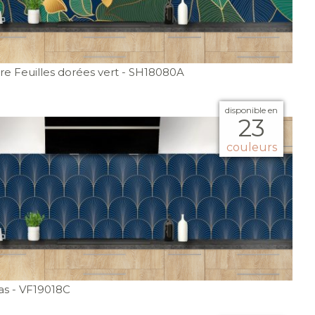
e Feuilles dorées vert
- SH18080A
disponible en
23
couleurs
as
- VF19018C