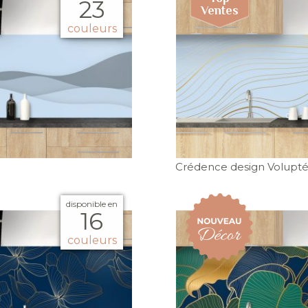
23
couleurs
Crédence design Volupt
disponible en
16
couleurs