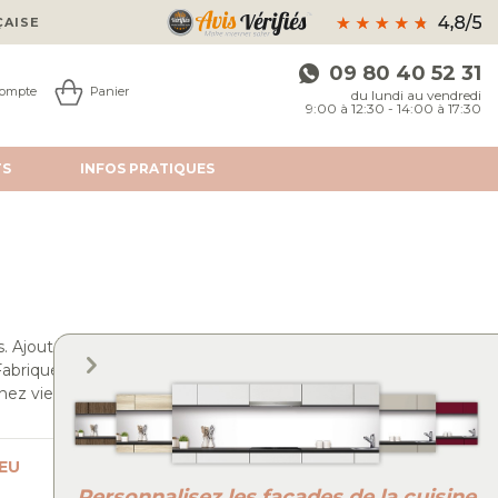
ÇAISE
09 80 40 52 31
ompte
Panier
du lundi au vendredi
9:00 à 12:30 - 14:00 à 17:30
TS
INFOS
PRATIQUES
s. Ajoutez une touche
abriquées à partir de
nez vie à votre cuisine
EU
GRIS
NOIR
TRANSPARENT
Personnalisez les façades de la cuisine