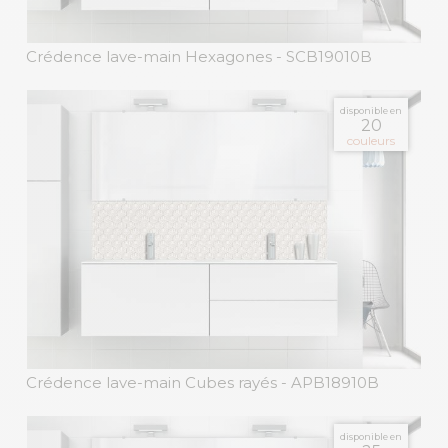
Crédence lave-main Hexagones
- SCB19010B
disponible en
20
couleurs
Crédence lave-main Cubes rayés
- APB18910B
disponible en