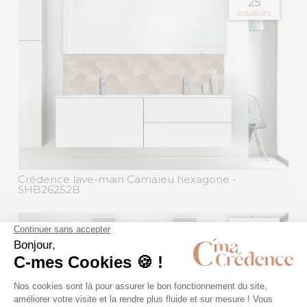
25
couleurs
Crédence lave-main Camaïeu hexagone
-
SHB26252B
disponible en
25
couleurs