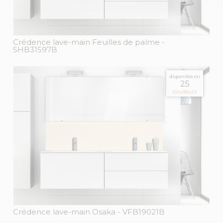
Crédence lave-main Feuilles de palme
-
SHB31597B
disponible en
25
couleurs
Crédence lave-main Osaka
- VFB19021B