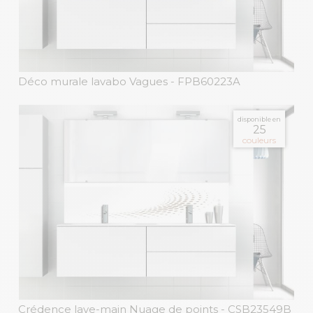
Déco murale lavabo Vagues
- FPB60223A
disponible en
25
couleurs
Crédence lave-main Nuage de points
- CSB23549B