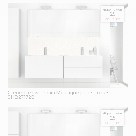
disponible en
25
couleurs
Crédence lave-main Mosaïque petits cœurs
-
SHB27172B
disponible en
25
couleurs