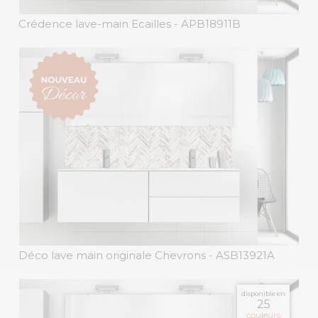
Crédence lave-main Ecailles
- APB18911B
Déco lave main originale Chevrons
- ASB13921A
disponible en
25
couleurs