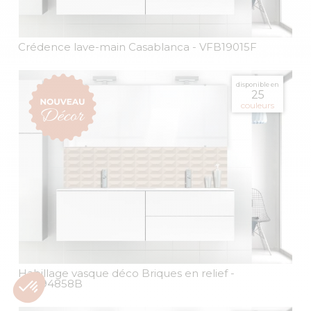
Crédence lave-main Casablanca
- VFB19015F
disponible en
25
couleurs
Habillage vasque déco Briques en relief
-
FFB94858B