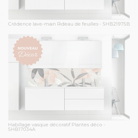
Crédence lave-main Rideau de feuilles
- SHB21975B
Habillage vasque décoratif Plantes déco
-
SHB17034A