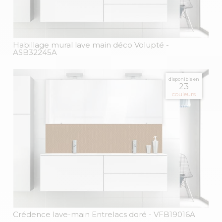
Habillage mural lave main déco Volupté
-
ASB32245A
disponible en
23
couleurs
Crédence lave-main Entrelacs doré
- VFB19016A