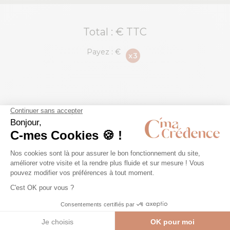
Total :
€ TTC
Payez :
€
Entretien pratique
OUI