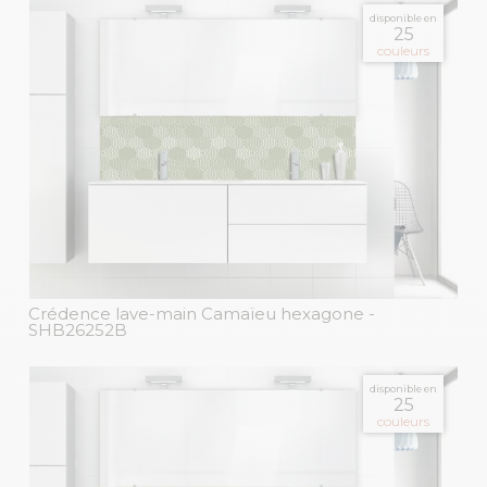
disponible en
25
couleurs
Crédence lave-main Camaïeu hexagone
-
SHB26252B
disponible en
25
couleurs