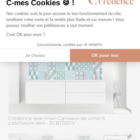
Crédence lave-main Kaléidoscope vert céladon
-
SCB18128H
Crédence lave-main Carreaux de ciment
patchwork Vert
- SCB17051V
disponible en