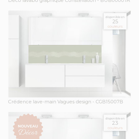
Déco lavabo graphique Constellation
- BUB00007A
disponible en
25
couleurs
Crédence lave-main Vagues design
- CGB15007B
disponible en
23
couleurs