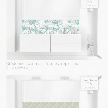
25
couleurs
Crédence lave-main Feuilles tropicales
-
SHB26542B
disponible en
25
couleurs