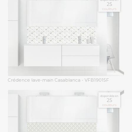
25
couleurs
Crédence lave-main Casablanca
- VFB19015F
disponible en
25
couleurs