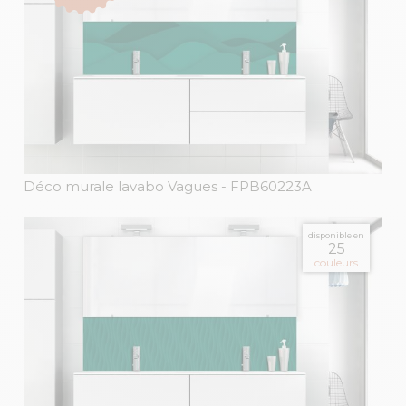
Déco murale lavabo Vagues
- FPB60223A
disponible en
25
couleurs