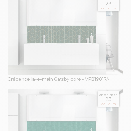
23
couleurs
Crédence lave-main Gatsby doré
- VFB19017A
disponible en
23
couleurs