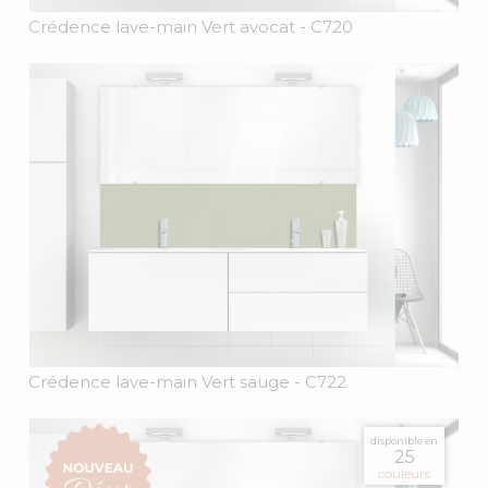
Crédence lave-main Vert avocat
- C720
Crédence lave-main Vert sauge
- C722
disponible en
25
couleurs