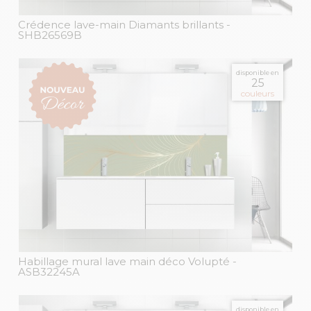
Crédence lave-main Diamants brillants
-
SHB26569B
disponible en
25
couleurs
Habillage mural lave main déco Volupté
-
ASB32245A
disponible en