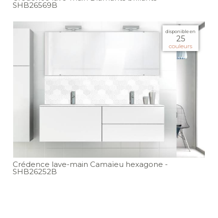
SHB26569B
disponible en
25
couleurs
Crédence lave-main Camaïeu hexagone
-
SHB26252B