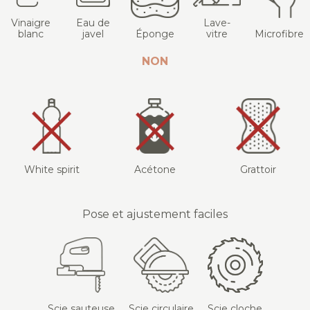
Vinaigre
Eau de
Lave-
blanc
javel
Éponge
vitre
Microfibre
NON
White spirit
Acétone
Grattoir
Pose et ajustement faciles
Scie sauteuse
Scie circulaire
Scie cloche