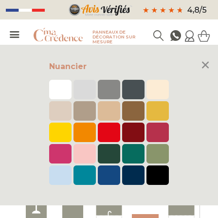
PANNEAUX DE
DÉCORATION SUR
MESURE
×
Nuancier