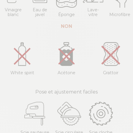
Vinaigre
Eau de
Lave-
blanc
javel
Éponge
vitre
Microfibre
NON
White spirit
Acétone
Grattoir
Pose et ajustement faciles
Scie sauteuse
Scie circulaire
Scie cloche