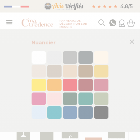
PANNEAUX DE
DÉCORATION SUR
MESURE
×
Nuancier