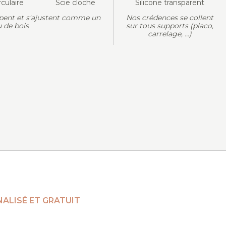
rculaire
Scie cloche
Silicone transparent
pent et s'ajustent comme un
Nos crédences se collent
 de bois
sur tous supports (placo,
carrelage, ...)
ALISÉ ET GRATUIT