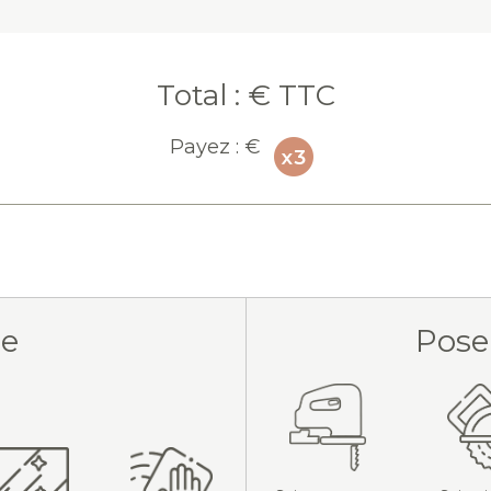
Total :
€ TTC
Payez :
€
ue
Pose