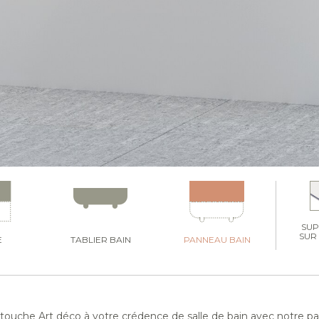
SU
SUR
E
TABLIER BAIN
PANNEAU BAIN
touche Art déco à votre crédence de salle de bain avec notre 