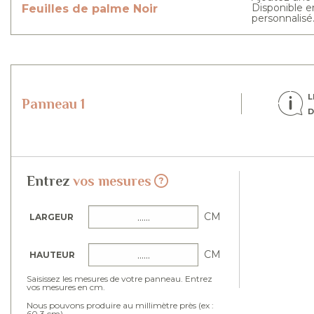
Disponible en
Feuilles de palme
Noir
personnalisé
L
Panneau 1
D
Entrez
vos mesures
CM
LARGEUR
CM
HAUTEUR
Saisissez les mesures de votre panneau. Entrez
vos mesures en cm.
Nous pouvons produire au millimètre près (ex :
60.3 cm).