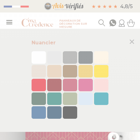
PANNEAUX DE
DÉCORATION SUR
MESURE
×
Nuancier