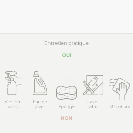
Entretien pratique
OUI
Vinaigre
Eau de
Lave-
blanc
javel
Éponge
vitre
Microfibre
NON