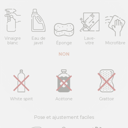
Vinaigre
Eau de
Lave-
blanc
javel
Éponge
vitre
Microfibre
NON
White spirit
Acétone
Grattoir
Pose et ajustement faciles