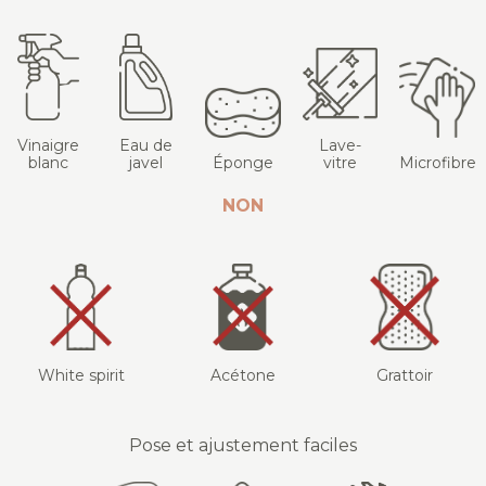
Vinaigre
Eau de
Lave-
blanc
javel
Éponge
vitre
Microfibre
NON
White spirit
Acétone
Grattoir
Pose et ajustement faciles