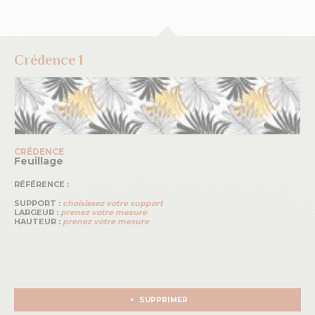
Crédence 1
CRÉDENCE
Feuillage
RÉFÉRENCE :
SUPPORT :
choisissez votre support
LARGEUR :
prenez votre mesure
HAUTEUR :
prenez votre mesure
SUPPRIMER