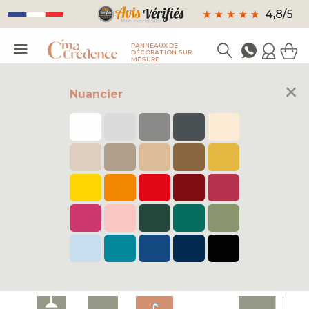
PANNEAUX DE
DÉCORATION SUR
MESURE
×
Nuancier