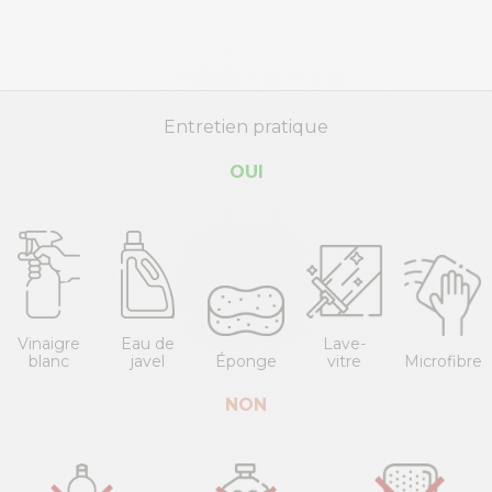
Entretien pratique
OUI
Vinaigre
Eau de
Lave-
blanc
javel
Éponge
vitre
Microfibre
NON