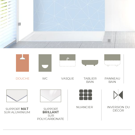
DOUCHE
WC
VASQUE
TABLIER
PANNEAU
BAIN
BAIN
NUANCIER
INVERSION DU
SUPPORT
MAT
SUPPORT
DÉCOR
SUR ALUMINIUM
BRILLANT
SUR
POLYCARBONATE