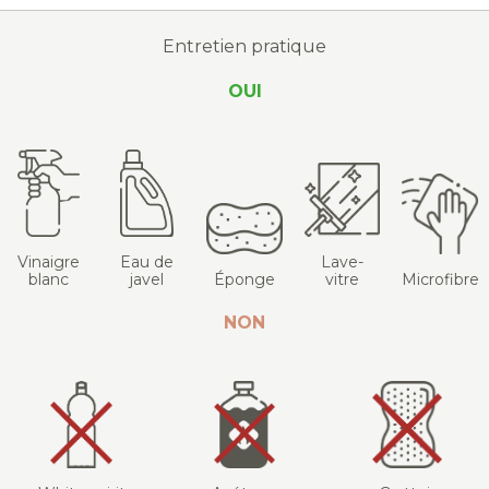
Entretien pratique
OUI
Vinaigre
Eau de
Lave-
blanc
javel
Éponge
vitre
Microfibre
NON