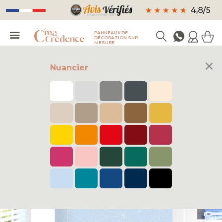
PANNEAUX DE
DÉCORATION SUR
MESURE
×
Nuancier