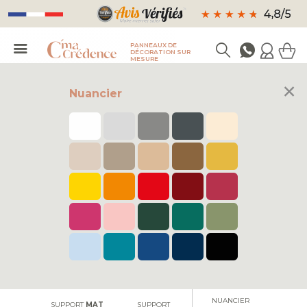
PANNEAUX DE
DÉCORATION SUR
MESURE
×
Nuancier
FAÇADE DE
FORMAT
FORMAT FRISE
FOND DE HOTTE
CUISINE
PANORAMIQUE
NUANCIER
SUPPORT
MAT
SUPPORT