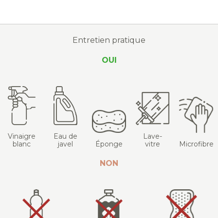
Entretien pratique
OUI
Vinaigre
Eau de
Lave-
blanc
javel
Éponge
vitre
Microfibre
NON