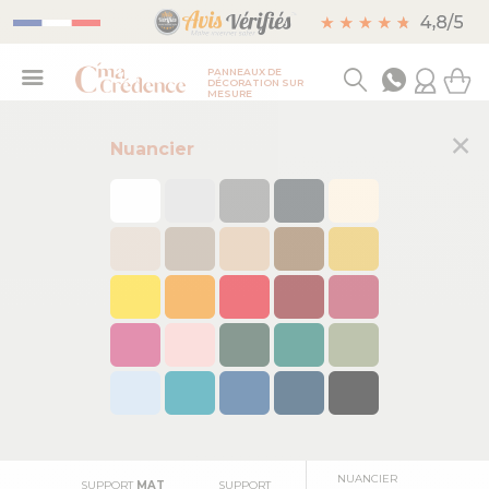
PANNEAUX DE
DÉCORATION SUR
MESURE
×
Nuancier
FAÇADE DE
FORMAT
FORMAT FRISE
FOND DE HOTTE
CUISINE
PANORAMIQUE
NUANCIER
SUPPORT
MAT
SUPPORT