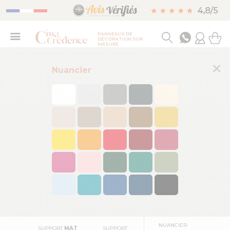
PANNEAUX DE
DÉCORATION SUR
MESURE
×
Nuancier
FAÇADE DE
FORMAT
FORMAT FRISE
FOND DE HOTTE
CUISINE
PANORAMIQUE
NUANCIER
SUPPORT
MAT
SUPPORT