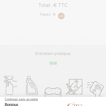
Total :
€ TTC
Payez :
€
Entretien pratique
OUI
Vinaigre
Eau de
Lave-
blanc
javel
Éponge
vitre
Microfibre