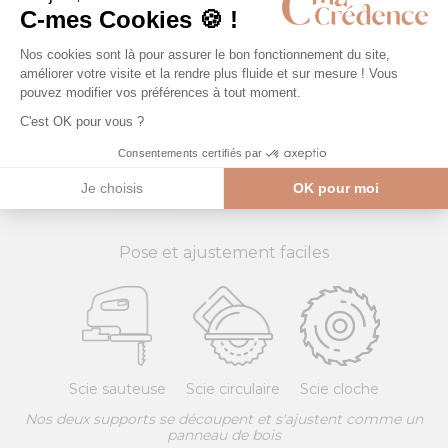
NON
White spirit
Acétone
Grattoir
Pose et ajustement faciles
Scie sauteuse
Scie circulaire
Scie cloche
Nos deux supports se découpent et s'ajustent comme un
panneau de bois