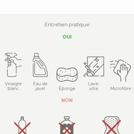
Entretien pratique
OUI
Vinaigre
Eau de
Lave-
blanc
javel
Éponge
vitre
Microfibre
NON